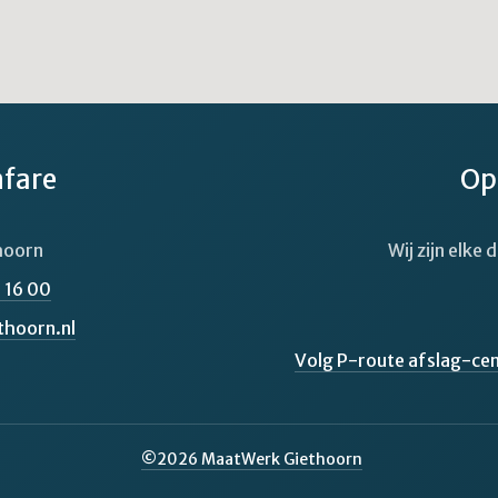
nfare
Op
hoorn
Wij zijn elke
 16 00
thoorn.nl
Volg P-route afslag-ce
©
2026
MaatWerk Giethoorn