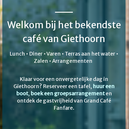
Welkom bij het bekendste
Welkom bij het bekendste
café van Giethoorn
café van Giethoorn
Lunch • Diner • Varen • Terras aan het water •
Lunch • Diner • Varen • Terras aan het water •
Zalen • Arrangementen
Zalen • Arrangementen
Klaar voor een onvergetelijke dag in
Klaar voor een onvergetelijke dag in
Giethoorn? Reserveer een tafel,
Giethoorn? Reserveer een tafel,
huur een
huur een
huur een
huur een
huur een
huur een
huur een
boot
boot
boot
boot
boot
boot
boot
,
,
,
,
,
,
,
boek een groepsarrangement
boek een groepsarrangement
boek een groepsarrangement
boek een groepsarrangement
boek een groepsarrangement
boek een groepsarrangement
boek een groepsarrangement
en
en
ontdek de gastvrijheid van Grand Café
ontdek de gastvrijheid van Grand Café
Fanfare.
Fanfare.